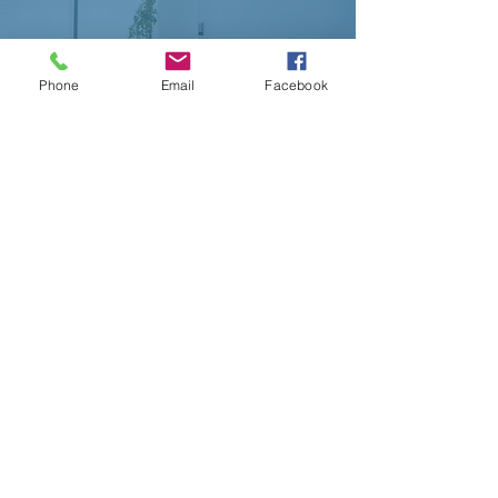
Design
Phone
Email
Facebook
기업에 필요한 모든 디자인
contact
​맞춤형 솔루션
㈜케일럽위드 l
www.calebwith.com
Calebwith Co., Ltd / (04038) 서울시 마포구 잔다리로
48(서교동372-2) 3층 A302호
TEL 070-5123-2347 l FAX 02-6008-2367 l E-mail
admin@calebwith.com
사업자등록번호:
350-86-00312
l Copyright @ 2016
㈜케일럽위드 Corp. All right reserved