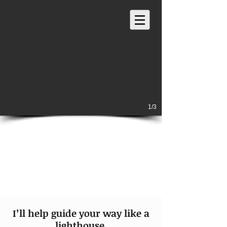
1/3
I’ll help guide your way like a
lighthouse.